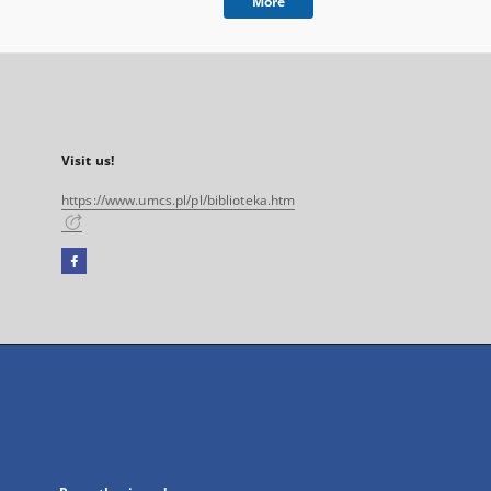
More
Visit us!
https://www.umcs.pl/pl/biblioteka.htm
Facebook
External
link,
will
open
in
a
new
tab