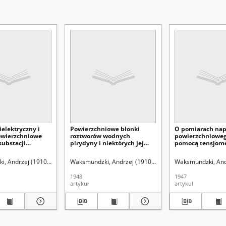
ielektryczny i
Powierzchniowe błonki
O pomiarach nap
owierzchniowe
roztworów wodnych
powierzchnioweg
substacji
pirydyny i niektórych jej
pomocą tensjome
nych w różnych
metylopochodnych = The
the measuring th
jach jonów
surface layers of the
tension by tensi
, Andrzej (1910-1998).
Waksmundzki, Andrzej (1910-1998).
Waksmundzki, And
 = The dielectric
solutions of pyridine and
nd the surface
some their methylderivates
1948
1947
he interfaces air-
artykuł
artykuł
 amphoteric
in different
ons
ions