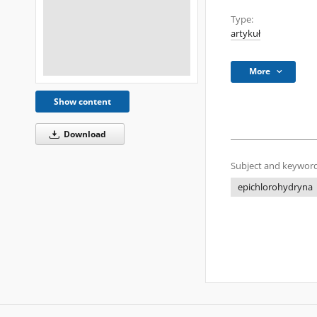
Type:
artykuł
More
Show content
Download
Subject and keyword
epichlorohydryna