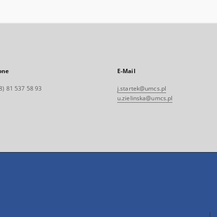
one
E-Mail
8) 81 537 58 93
j.startek@umcs.pl
u.zielinska@umcs.pl