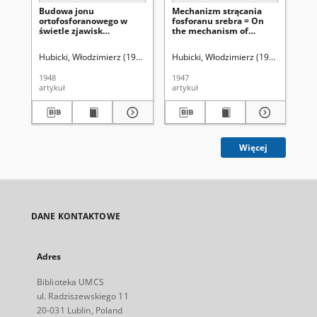
Budowa jonu
Mechanizm strącania
On
ortofosforanowego w
fosforanu srebra = On
oc
świetle zjawisk
the mechanism of
pre
zachodzących przy
precipitation of silver
ph
strącaniu fosforanów =
phosphate
(pr
Hubicki, Włodzimierz (1914-1977).
Hubicki, Włodzimierz (1914-1977).
Hub
The structure of
la
ortophosphoric ion in
O 
1948
1947
194
the light of phenomena
wy
artykuł
artykuł
art
occuring during
str
precipitation of
st
phosphates
la
Więcej
DANE KONTAKTOWE
Adres
Biblioteka UMCS
ul. Radziszewskiego 11
20-031 Lublin, Poland