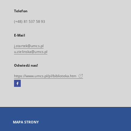
Telefon
(+48) 81 537 58 93
E-Mail
j.startek@umcs.pl
u.zielinska@umcs.pl
Odwiedź nas!
https://www.umcs.pl/pl/biblioteka.htm
Facebook
Link
zewnętrzny,
otworzy
się
w
nowej
MAPA STRONY
karcie