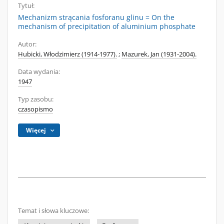
Tytuł:
Mechanizm strącania fosforanu glinu = On the
mechanism of precipitation of aluminium phosphate
Autor:
Hubicki, Włodzimierz (1914-1977).
;
Mazurek, Jan (1931-2004).
Data wydania:
1947
Typ zasobu:
czasopismo
Więcej
Temat i słowa kluczowe: