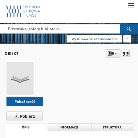
Wyszukiwanie zaawansowane
?
OBIEKT
Pokaż treść
Pobierz
OPIS
INFORMACJE
STRUKTURA