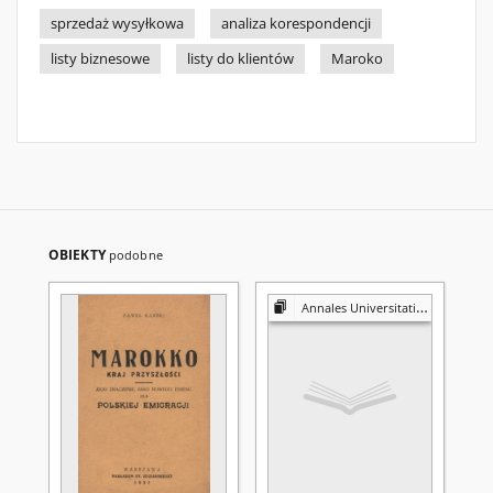
sprzedaż wysyłkowa
analiza korespondencji
listy biznesowe
listy do klientów
Maroko
OBIEKTY
podobne
Annales Universitatis Mariae Curie-Skłodowska. Sectio K, Politologia