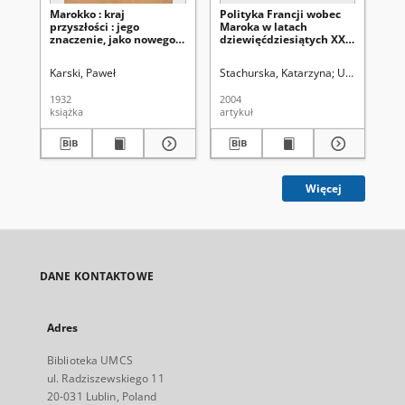
Marokko : kraj
Polityka Francji wobec
Is
przyszłości : jego
Maroka w latach
Mar
znaczenie, jako nowego
dziewięćdziesiątych XX
aut
terenu dla polskiej
wieku
emigracji
Karski, Paweł
Stachurska, Katarzyna
Uniwersytet M
Ham
1932
2004
201
książka
artykuł
art
Więcej
DANE KONTAKTOWE
Adres
Biblioteka UMCS
ul. Radziszewskiego 11
20-031 Lublin, Poland