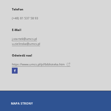
Telefon
(+48) 81 537 58 93
E-Mail
j.startek@umcs.pl
u.zielinska@umcs.pl
Odwiedź nas!
https://www.umcs.pl/pl/biblioteka.htm
Facebook
Link
zewnętrzny,
otworzy
się
w
nowej
MAPA STRONY
karcie