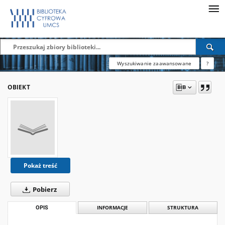
Wyszukiwanie zaawansowane
?
OBIEKT
Pokaż treść
Pobierz
OPIS
INFORMACJE
STRUKTURA