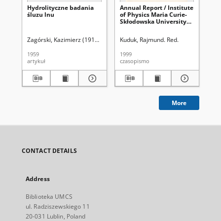
Hydrolityczne badania
Annual Report / Institute
Ann
śluzu lnu
of Physics Maria Curie-
of 
Skłodowska University
Sk
1998
19
Zagórski, Kazimierz (1910-1989).
Kuduk, Rajmund. Red.
Hubicki, Włodzimierz (1914-1977). Re
Dur
1959
1999
199
artykuł
czasopismo
cza
More
CONTACT DETAILS
Address
Biblioteka UMCS
ul. Radziszewskiego 11
20-031 Lublin, Poland