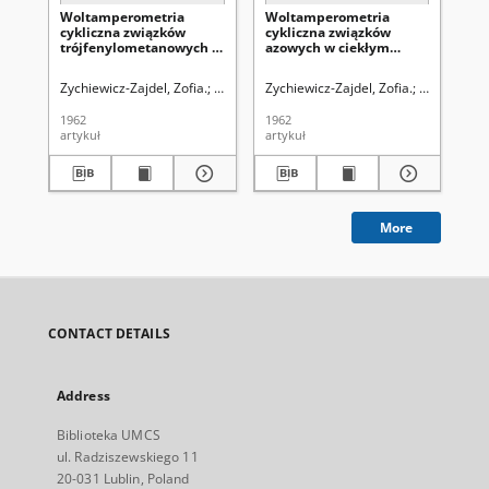
Woltamperometria
Woltamperometria
Za
cykliczna związków
cykliczna związków
Ha
trójfenylometanowych w
azowych w ciekłym
ba
ciekłym amoniakacie
amoniakacie azotanu
red
azotanu litu /
litu /
zw
Zychiewicz-Zajdel, Zofia.
Hubicki, Włodzimierz (1914-1977). Redaktor s
Zychiewicz-Zajdel, Zofia.
Hubicki, Wł
Zyc
ci
azo
1962
1962
196
artykuł
artykuł
art
More
CONTACT DETAILS
Address
Biblioteka UMCS
ul. Radziszewskiego 11
20-031 Lublin, Poland