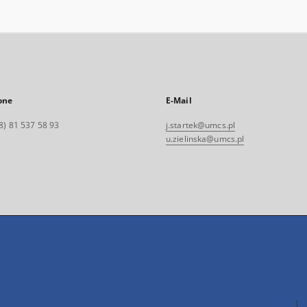
one
E-Mail
8) 81 537 58 93
j.startek@umcs.pl
u.zielinska@umcs.pl