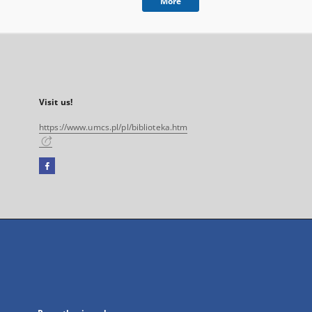
More
Visit us!
https://www.umcs.pl/pl/biblioteka.htm
Facebook
External
link,
will
open
in
a
new
tab