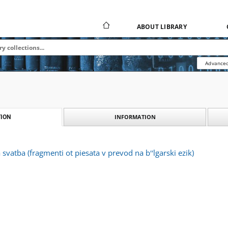
ABOUT LIBRARY
Advanced
INFORMATION
ION
svatba (fragmenti ot piesata v prevod na bʹʹlgarski ezik)