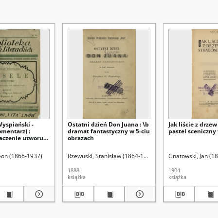
Wyspiański -
Ostatni dzień Don Juana : \b
Jak liście z drzew
omentarz) :
dramat fantastyczny w 5-ciu
pastel sceniczny 
naczenie utworu
obrazach
na treść
Leon (1866-1937)
Rzewuski, Stanisław (1864-1913)
Gnatowski, Jan (1
1888
1904
książka
książka