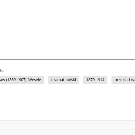
s:
ław (1869-1907). Wesele
dramat polski
1870-1914
przekład na