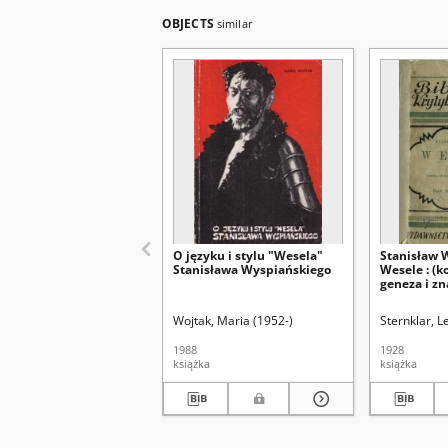
OBJECTS
similar
O języku i stylu "Wesela"
Stanisław 
Stanisława Wyspiańskiego
Wesele : (k
geneza i z
oraz dokład
Wojtak, Maria (1952-)
Sternklar, 
1988
1928
książka
książka