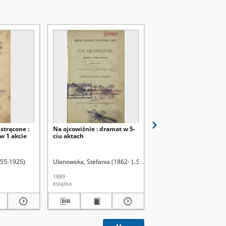
 strącone :
Na ojcowiźnie : dramat w 5-
Dramata. T. 3
w 1 akcie
ciu aktach
855-1925)
Ulanowska, Stefania (1862- )
Szczepański, Alfred (1840-1909
Szujski, Józef (1835-188
1889
1887
książka
książka