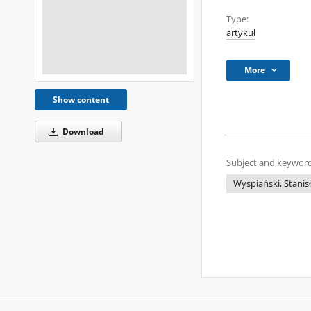
Type:
artykuł
More
Show content
Download
Subject and keyword
Wyspiański, Stanis