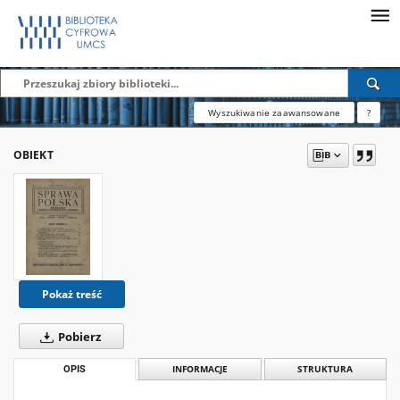
Wyszukiwanie zaawansowane
?
OBIEKT
Pokaż treść
Pobierz
OPIS
INFORMACJE
STRUKTURA