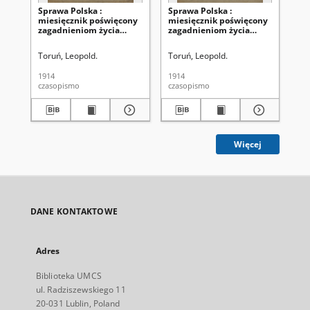
Sprawa Polska :
Sprawa Polska :
Ka
miesięcznik poświęcony
miesięcznik poświęcony
Ro
zagadnieniom życia
zagadnieniom życia
34
narodowego
narodowego
Toruń, Leopold.
Toruń, Leopold.
Ko
1914
1914
[19
czasopismo
czasopismo
cza
Więcej
DANE KONTAKTOWE
Adres
Biblioteka UMCS
ul. Radziszewskiego 11
20-031 Lublin, Poland