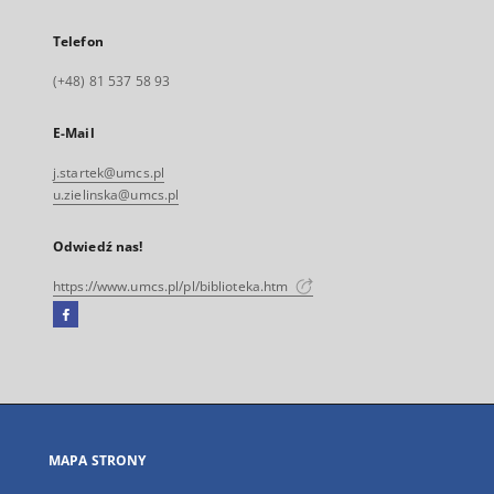
Telefon
(+48) 81 537 58 93
E-Mail
j.startek@umcs.pl
u.zielinska@umcs.pl
Odwiedź nas!
https://www.umcs.pl/pl/biblioteka.htm
Facebook
Link
zewnętrzny,
otworzy
się
w
nowej
MAPA STRONY
karcie