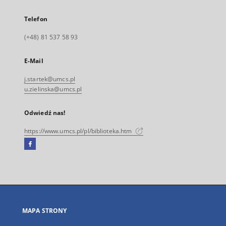
Telefon
(+48) 81 537 58 93
E-Mail
j.startek@umcs.pl
u.zielinska@umcs.pl
Odwiedź nas!
https://www.umcs.pl/pl/biblioteka.htm
Facebook
Link
zewnętrzny,
otworzy
się
w
nowej
MAPA STRONY
karcie