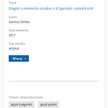
Tytuł:
Glagoli s elementa si/sobie v bʹʹlgarskiâ i polskiâ ezik
Autor:
Savova, Dimka
Data wydania:
2017
Typ zasobu:
artykuł
Więcej
Temat i słowa kluczowe:
język bułgarski
język polski