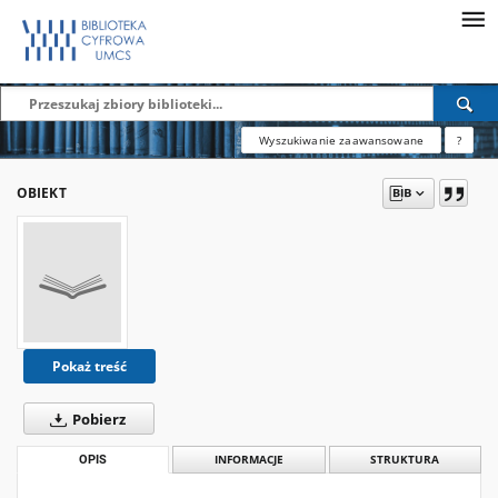
Wyszukiwanie zaawansowane
?
OBIEKT
Pokaż treść
Pobierz
OPIS
INFORMACJE
STRUKTURA