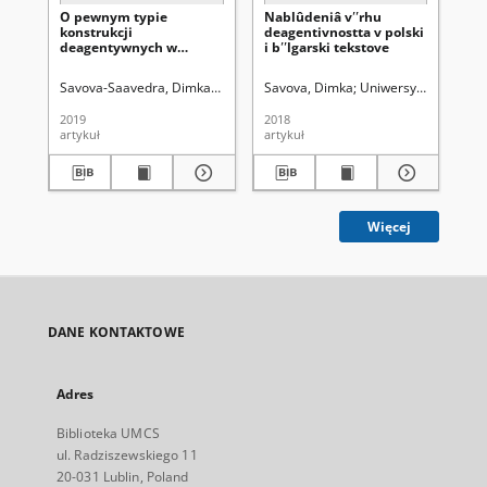
O pewnym typie
Nablûdeniâ vʹʹrhu
Met
konstrukcji
deagentivnostta v polski
hra
deagentywnych w
i bʹʹlgarski tekstove
ezi
językach polskim,
rosyjskim i bułgarskim
Savova-Saavedra, Dimka Vasileva.
Savova, Dimka
Uniwersytet Marii Curi
Sa
2019
2018
201
artykuł
artykuł
art
Więcej
DANE KONTAKTOWE
Adres
Biblioteka UMCS
ul. Radziszewskiego 11
20-031 Lublin, Poland