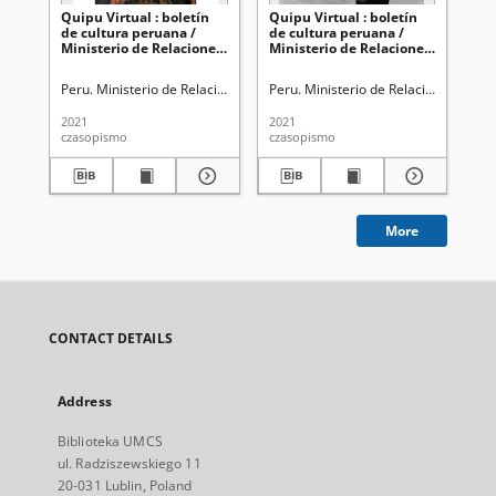
Quipu Virtual : boletín
Quipu Virtual : boletín
Qui
de cultura peruana /
de cultura peruana /
de
Ministerio de Relaciones
Ministerio de Relaciones
Mi
Exteriores. No 38
Exteriores. No 37
Ext
(19/02/2021)
(12/02/2021)
(2
Peru. Ministerio de Relaciones Exteriores
Peru. Ministerio de Relaciones Exter
Per
2021
2021
202
czasopismo
czasopismo
cza
More
CONTACT DETAILS
Address
Biblioteka UMCS
ul. Radziszewskiego 11
20-031 Lublin, Poland