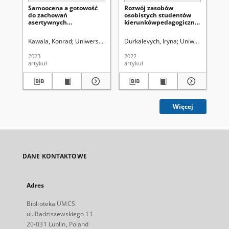
Samoocena a gotowość
Rozwój zasobów
Ryz
do zachowań
osobistych studentów
str
asertywnych
kierunkówpedagogicznych
w 
wychowanków
metodą design thinking
sp
instytucjonalnej pieczy
mł
Kawala, Konrad
Uniwersytet Marii Curie-Skłodowskiej (Lublin)
Durkalevych, Iryna
Uniwersytet Marii
Wierzej
Ko
zastępczej
sz
2023
2022
201
artykuł
artykuł
art
Więcej
DANE KONTAKTOWE
Adres
Biblioteka UMCS
ul. Radziszewskiego 11
20-031 Lublin, Poland