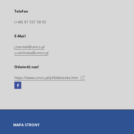
Telefon
(+48) 81 537 58 93
E-Mail
j.startek@umcs.pl
u.zielinska@umcs.pl
Odwiedź nas!
https://www.umcs.pl/pl/biblioteka.htm
Facebook
Link
zewnętrzny,
otworzy
się
w
nowej
MAPA STRONY
karcie