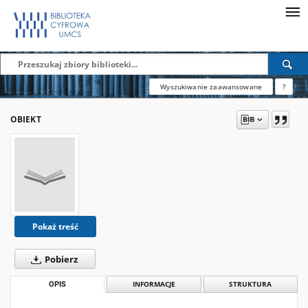
Wyszukiwanie zaawansowane
?
OBIEKT
Pokaż treść
Pobierz
OPIS
INFORMACJE
STRUKTURA