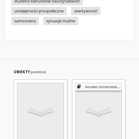
studenci kierunków nauczycielskich
umiejętności prospołeczne
asertywność
samoocena
sytuacje trudne
OBIEKTY
podobne
Annales Universitatis Mariae Curie-Skłodowska. Sectio J, Paedagogia-Psychologia