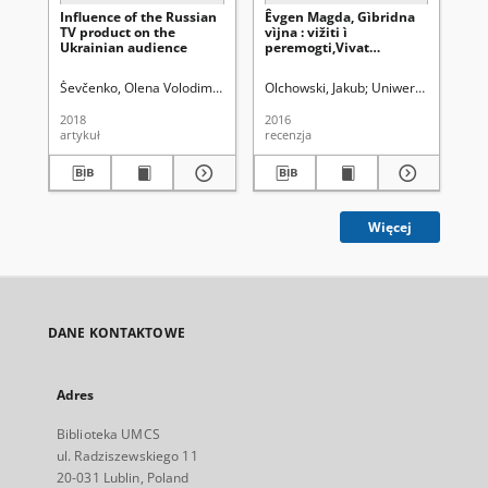
Influence of the Russian
Êvgen Magda, Gìbridna
Rec
TV product on the
vìjna : vižiti ì
Ire
Ukrainian audience
peremogti,Vivat
Mał
Publishing, Харків 2015,
"B
ss. 303. Jakub Olchowski
dy
Ševčenko, Olena Volodimirìvna
Uniwersytet Marii Curie-Skłodowskiej
Olchowski, Jakub
Uniwersytet Marii C
Olc
- recenzja
gl
de
2018
2016
201
wi
artykuł
recenzja
art
im
Po
im
Cz
Cz
17
Więcej
DANE KONTAKTOWE
Adres
Biblioteka UMCS
ul. Radziszewskiego 11
20-031 Lublin, Poland