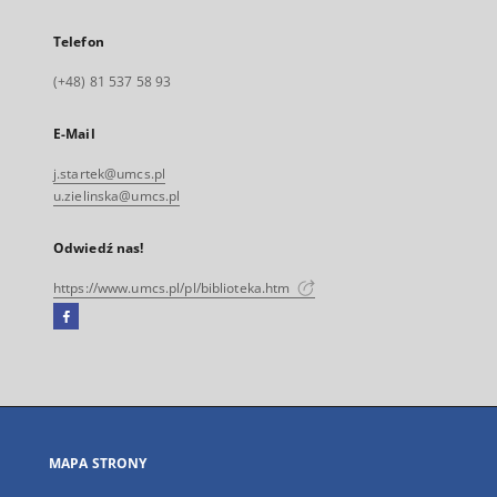
Telefon
(+48) 81 537 58 93
E-Mail
j.startek@umcs.pl
u.zielinska@umcs.pl
Odwiedź nas!
https://www.umcs.pl/pl/biblioteka.htm
Facebook
Link
zewnętrzny,
otworzy
się
w
nowej
MAPA STRONY
karcie