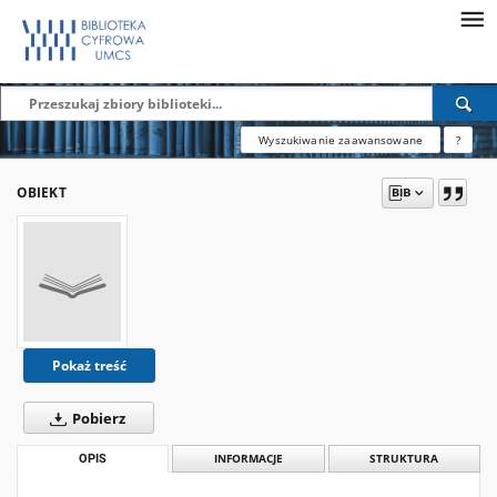
Wyszukiwanie zaawansowane
?
OBIEKT
Pokaż treść
Pobierz
OPIS
INFORMACJE
STRUKTURA