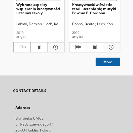
Wybrane aspekty
Kreatywność w świetle
Mi
wspierania kreatywności
teorii uczenia się muzyki
Kr
uczniów szkoły
Edwina E. Gordona
Wy
muzycznej I stopnia (z
Mu
perspektywy
Labiak, Damian.
Lech, Konstanty (1899-1973). Red.
Bonna, Beata.
Lech, Konstanty (1899
Marczuk, Mieczysł
Kal
nauczycieli)
2019
2019
201
artykuł
artykuł
art
More
CONTACT DETAILS
Address
Biblioteka UMCS
ul. Radziszewskiego 11
20-031 Lublin, Poland