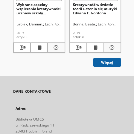
Wybrane aspekty
Kreatywność w świetle
Mi
wspierania kreatywności
teorii uczenia się muzyki
Kr
uczniów szkoły
Edwina E. Gordona
Wy
muzycznej I stopnia (z
Mu
perspektywy
Labiak, Damian.
Lech, Konstanty (1899-1973). Red.
Bonna, Beata.
Lech, Konstanty (1899
Marczuk, Mieczysł
Kal
nauczycieli)
2019
2019
201
artykuł
artykuł
art
Więcej
DANE KONTAKTOWE
Adres
Biblioteka UMCS
ul. Radziszewskiego 11
20-031 Lublin, Poland