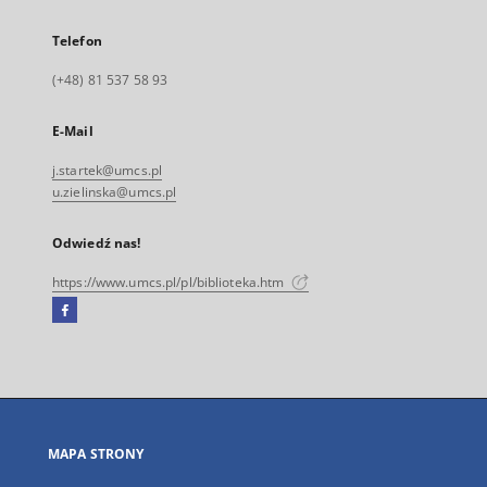
Telefon
(+48) 81 537 58 93
E-Mail
j.startek@umcs.pl
u.zielinska@umcs.pl
Odwiedź nas!
https://www.umcs.pl/pl/biblioteka.htm
Facebook
Link
zewnętrzny,
otworzy
się
w
nowej
MAPA STRONY
karcie