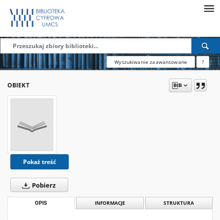
Wyszukiwanie zaawansowane
?
OBIEKT
Pokaż treść
Pobierz
OPIS
INFORMACJE
STRUKTURA