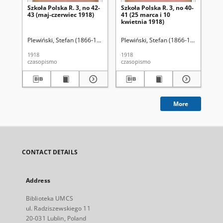
Szkoła Polska R. 3, no 42-
Szkoła Polska R. 3, no 40-
Szk
43 (maj-czerwiec 1918)
41 (25 marca i 10
(25
kwietnia 1918)
Plewiński, Stefan (1866-19..).
Plewiński, Stefan (1866-19..)
Plewiński, Stefan (1866-19..).
Plewińs
Ple
1918
1918
191
czasopismo
czasopismo
cza
More
CONTACT DETAILS
Address
Biblioteka UMCS
ul. Radziszewskiego 11
20-031 Lublin, Poland