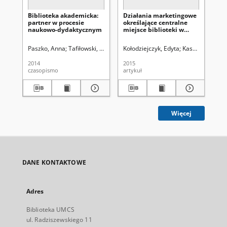
Biblioteka akademicka:
Działania marketingowe
Ws
partner w procesie
określające centralne
ak
naukowo-dydaktycznym
miejsce biblioteki w
dz
środowisku
rze
akademickim
re
Paszko, Anna
Tafiłowski, Piotr
Instytut Bibliotekoznawstwa i Informa
Kołodziejczyk, Edyta
Kasperek, Bogus
Sz
2014
2015
202
czasopismo
artykuł
art
Więcej
DANE KONTAKTOWE
Adres
Biblioteka UMCS
ul. Radziszewskiego 11