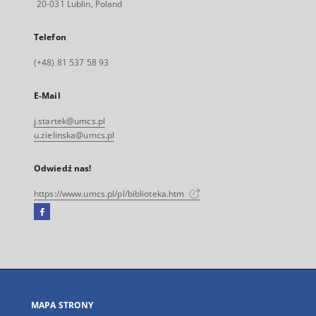
20-031 Lublin, Poland
Telefon
(+48) 81 537 58 93
E-Mail
j.startek@umcs.pl
u.zielinska@umcs.pl
Odwiedź nas!
https://www.umcs.pl/pl/biblioteka.htm
Facebook
Link
zewnętrzny,
otworzy
się
w
nowej
MAPA STRONY
karcie