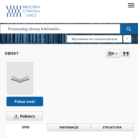
Wyszukiwanie zaawansowane
?
OBIEKT
Pokaż treść
Pobierz
OPIS
INFORMACJE
STRUKTURA