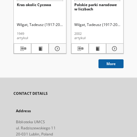
Kras okolic Cycowa
Polskie parki narodowe
Zm
w liczbach
ro
Wi
Wilgat, Tadeusz (1917-2005)
Uniwersytet Marii Curie-Skłodowskiej (Lu
Wilgat, Tadeusz (1917-2005)
Wojtano
Wil
1949
2002
198
artykuł
artykuł
art
More
CONTACT DETAILS
Address
Biblioteka UMCS
ul. Radziszewskiego 11
20-031 Lublin, Poland