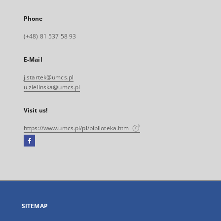
Phone
(+48) 81 537 58 93
E-Mail
j.startek@umcs.pl
u.zielinska@umcs.pl
Visit us!
https://www.umcs.pl/pl/biblioteka.htm
Facebook
External
link,
will
open
in
a
SITEMAP
new
tab