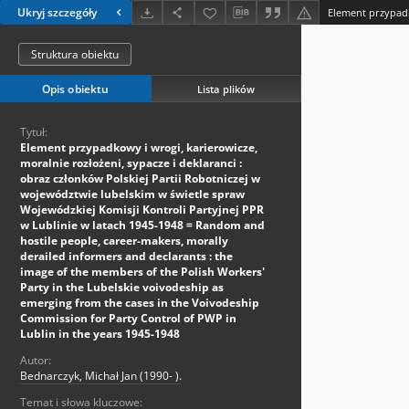
Ukryj szczegóły
Struktura obiektu
Opis obiektu
Lista plików
Tytuł:
Element przypadkowy i wrogi, karierowicze,
moralnie rozłożeni, sypacze i deklaranci :
obraz członków Polskiej Partii Robotniczej w
województwie lubelskim w świetle spraw
Wojewódzkiej Komisji Kontroli Partyjnej PPR
w Lublinie w latach 1945-1948 = Random and
hostile people, career-makers, morally
derailed informers and declarants : the
image of the members of the Polish Workers'
Party in the Lubelskie voivodeship as
emerging from the cases in the Voivodeship
Commission for Party Control of PWP in
Lublin in the years 1945-1948
Autor:
Bednarczyk, Michał Jan (1990- ).
Temat i słowa kluczowe: