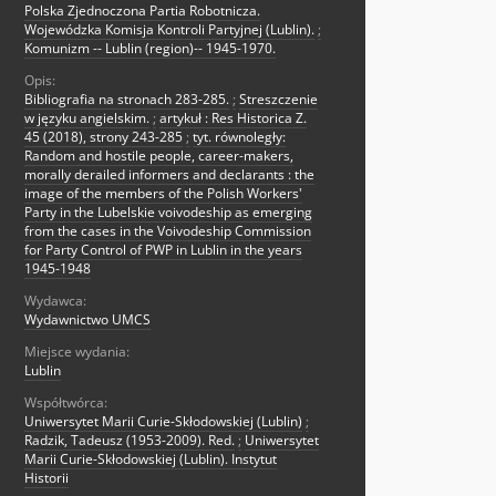
Polska Zjednoczona Partia Robotnicza.
Wojewódzka Komisja Kontroli Partyjnej (Lublin).
;
Komunizm -- Lublin (region)-- 1945-1970.
Opis:
Bibliografia na stronach 283-285.
;
Streszczenie
w języku angielskim.
;
artykuł : Res Historica Z.
45 (2018), strony 243-285
;
tyt. równoległy:
Random and hostile people, career-makers,
morally derailed informers and declarants : the
image of the members of the Polish Workers'
Party in the Lubelskie voivodeship as emerging
from the cases in the Voivodeship Commission
for Party Control of PWP in Lublin in the years
1945-1948
Wydawca:
Wydawnictwo UMCS
Miejsce wydania:
Lublin
Współtwórca:
Uniwersytet Marii Curie-Skłodowskiej (Lublin)
;
Radzik, Tadeusz (1953-2009). Red.
;
Uniwersytet
Marii Curie-Skłodowskiej (Lublin). Instytut
Historii