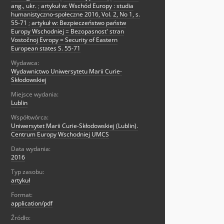
ang., ukr.
;
artykuł w: Wschód Europy : studia
humanistyczno-społeczne 2016, Vol. 2, No 1, s.
55-71
;
artykuł w: Bezpieczeństwo państw
Europy Wschodniej = Bezopasnost' stran
Vostočnoj Evropy = Security of Eastern
European states S. 55-71
Wydawca:
Wydawnictwo Uniwersytetu Marii Curie-
Skłodowskiej
Miejsce wydania:
Lublin
Współtwórca:
Uniwersytet Marii Curie-Skłodowskiej (Lublin).
Centrum Europy Wschodniej UMCS
Data wydania:
2016
Typ zasobu:
artykuł
Format:
application/pdf
Źródło: