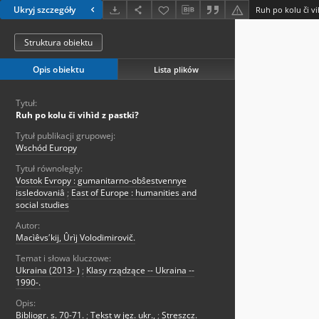
Ukryj szczegóły
Ruh po kolu či vi
Struktura obiektu
Opis obiektu
Lista plików
Tytuł:
Ruh po kolu či vihìd z pastki?
Tytuł publikacji grupowej:
Wschód Europy
Tytuł równoległy:
Vostok Evropy : gumanitarno-obŝestvennye
issledovaniâ
;
East of Europe : humanities and
social studies
Autor:
Macìêvsʹkij, Ûrìj Volodimirovič.
Temat i słowa kluczowe:
Ukraina (2013- )
;
Klasy rządzące -- Ukraina --
1990-.
Opis:
Bibliogr. s. 70-71.
;
Tekst w jęz. ukr.,
;
Streszcz.