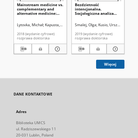
Mainstream medicine vs.
Bezdzietność
Te
complementary and
intencjonalna.
uw
alternative medicine:
Socjologiczna analiza
pr
from history to
zjawiska
czy
modernity
gr
Lytovka, Michał
Kapusta, Andrzej. Promotor
Smalej, Olga
Kusio, Urszula. Promot
Wia
2018 (wydanie cyfrowe)
2019 (wydanie cyfrowe)
201
rozprawa doktorska
rozprawa doktorska
roz
Więcej
DANE KONTAKTOWE
Adres
Biblioteka UMCS
ul. Radziszewskiego 11
20-031 Lublin, Poland