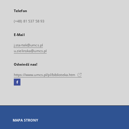
Telefon
(+48) 81 537 58 93
E-Mail
j.startek@umcs.pl
u.zielinska@umcs.pl
Odwiedź nas!
https://www.umcs.pl/pl/biblioteka.htm
Facebook
Link
zewnętrzny,
otworzy
się
w
nowej
MAPA STRONY
karcie