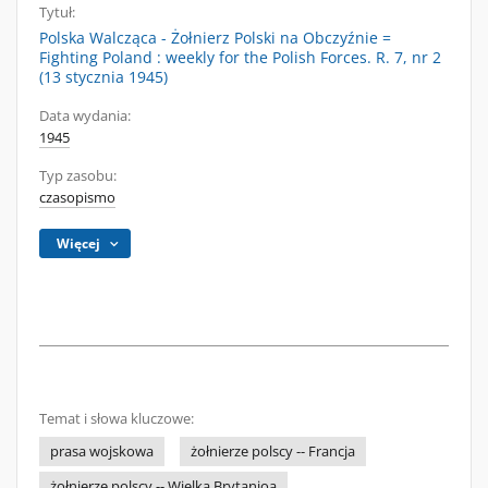
Tytuł:
Polska Walcząca - Żołnierz Polski na Obczyźnie =
Fighting Poland : weekly for the Polish Forces. R. 7, nr 2
(13 stycznia 1945)
Data wydania:
1945
Typ zasobu:
czasopismo
Więcej
Temat i słowa kluczowe:
prasa wojskowa
żołnierze polscy -- Francja
żołnierze polscy -- Wielka Brytanioa