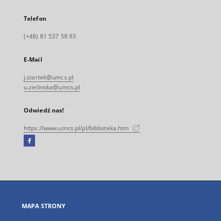
Telefon
(+48) 81 537 58 93
E-Mail
j.startek@umcs.pl
u.zielinska@umcs.pl
Odwiedź nas!
https://www.umcs.pl/pl/biblioteka.htm
Facebook
Link
zewnętrzny,
otworzy
się
w
nowej
MAPA STRONY
karcie