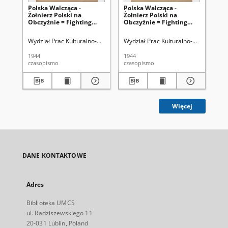
Polska Walcząca -
Polska Walcząca -
Po
Żołnierz Polski na
Żołnierz Polski na
Żoł
Obczyźnie = Fighting
Obczyźnie = Fighting
Ob
Poland : weekly for the
Poland : weekly for the
Pol
Polish Forces. R. 6, nr 28
Polish Forces. R. 6, nr 27
Pol
Wydział Prac Kulturalno-Oświatowych Min. Obr. Narod.
Wydział Prac Kulturalno-Oświatowych
Wyd
(1915 lipca 44)
(8 lipca 1944)
(1 
1944
1944
194
czasopismo
czasopismo
cza
Więcej
DANE KONTAKTOWE
Adres
Biblioteka UMCS
ul. Radziszewskiego 11
20-031 Lublin, Poland