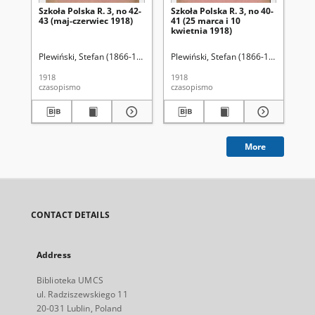
Szkoła Polska R. 3, no 42-
Szkoła Polska R. 3, no 40-
Szk
43 (maj-czerwiec 1918)
41 (25 marca i 10
(25
kwietnia 1918)
Plewiński, Stefan (1866-19..).
Plewiński, Stefan (1866-19..)
Plewiński, Stefan (1866-19..).
Plewińs
Ple
1918
1918
191
czasopismo
czasopismo
cza
More
CONTACT DETAILS
Address
Biblioteka UMCS
ul. Radziszewskiego 11
20-031 Lublin, Poland