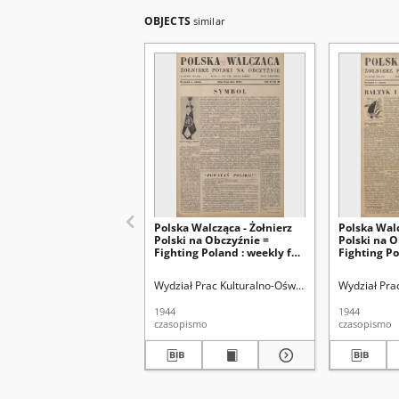
OBJECTS
similar
Polska Walcząca - Żołnierz
Polska Walc
Polski na Obczyźnie =
Polski na O
Fighting Poland : weekly for
Fighting Po
the Polish Forces. R. 6, nr 28
the Polish F
(1915 lipca 44)
(8 lipca 194
Wydział Prac Kulturalno-Oświatowych Min. Obr. N
Wydział Pra
1944
1944
czasopismo
czasopismo