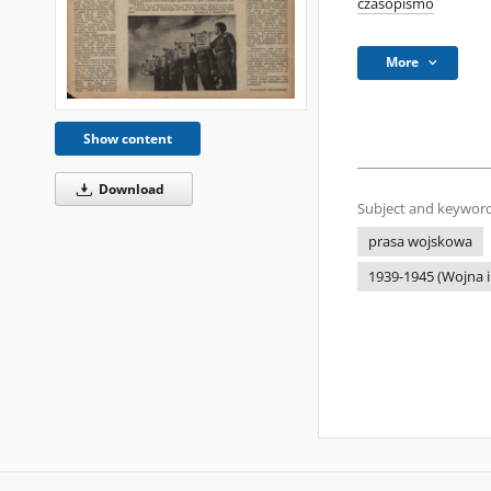
czasopismo
More
Show content
Download
Subject and keyword
prasa wojskowa
1939-1945 (Wojna i