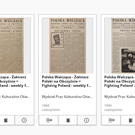
ząca - Żołnierz
Polska Walcząca - Żołnierz
Polska Walcząca -
bczyźnie =
Polski na Obczyźnie =
Polski na Obczyź
land : weekly for
Fighting Poland : weekly for
Fighting Poland :
orces. R. 6, nr 27
the Polish Forces. R. 6, nr 26
the Polish Forces.
4)
(1 lipca 1944)
15 (8-15 kwietnia
arod.
c Kulturalno-Oświatowych Min. Obr. Narod.
Wydział Prac Kulturalno-Oświatowych Min. Obr. Narod.
Wydział Prac Kult
1944
1944
czasopismo
czasopismo