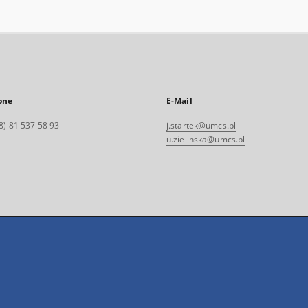
one
E-Mail
8) 81 537 58 93
j.startek@umcs.pl
u.zielinska@umcs.pl