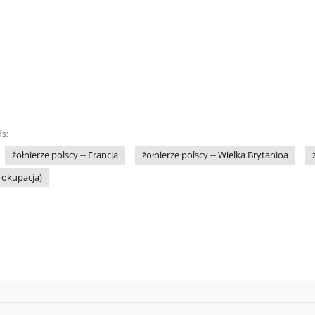
s:
żołnierze polscy -- Francja
żołnierze polscy -- Wielka Brytanioa
 okupacja)