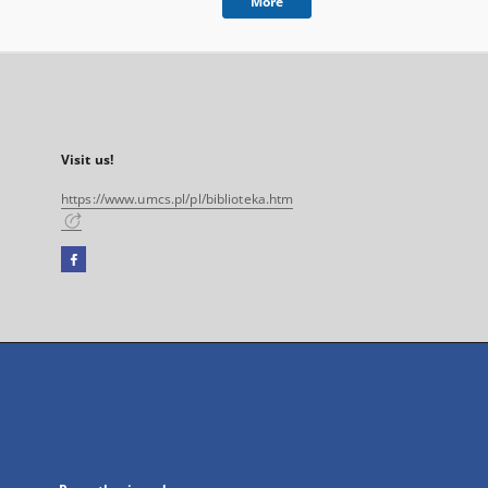
More
Visit us!
https://www.umcs.pl/pl/biblioteka.htm
Facebook
External
link,
will
open
in
a
new
tab