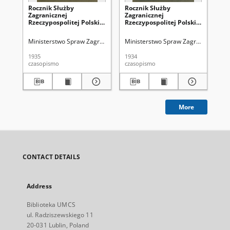
Rocznik Służby
Rocznik Służby
Ro
Zagranicznej
Zagranicznej
Za
Rzeczypospolitej Polskiej
Rzeczypospolitej Polskiej
Rze
według stanu na 1
według stanu na 1
we
kwietnia 1935
kwietnia 1934
kw
Ministerstwo Spraw Zagranicznych (1918-1939)
Ministerstwo Spraw Zagranicznych (
Ministerstwo Spraw Z
Mi
1935
1934
193
czasopismo
czasopismo
cza
More
CONTACT DETAILS
Address
Biblioteka UMCS
ul. Radziszewskiego 11
20-031 Lublin, Poland