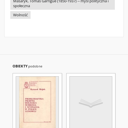
Masaryk, Tomáš Garrigue (1850-1937) -- myśl polityczna i
społeczna
Wolność
OBIEKTY
podobne