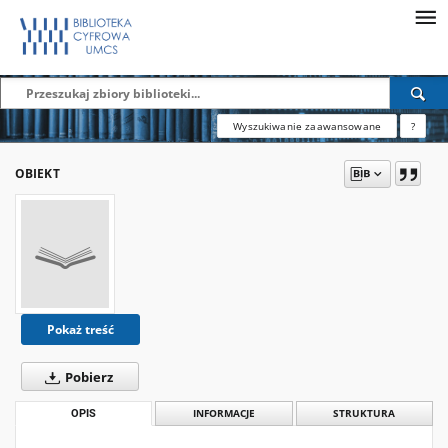
Wyszukiwanie zaawansowane
?
OBIEKT
Pokaż treść
Pobierz
OPIS
INFORMACJE
STRUKTURA