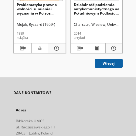
Problematyka prawna
Działalność podziemia
W 
wolności sumienia i
antykomunistycznego na
sło
wyznania w Polsce
Południowym Podlasiu
Ludowej
(1944-1948)
Mojak, Ryszard (1959-)
Charczuk, Wiesław
Uniwersytet Marii
Mih
1989
2014
190
książka
artykuł
ksi
Więcej
DANE KONTAKTOWE
Adres
Biblioteka UMCS
ul. Radziszewskiego 11
20-031 Lublin, Poland