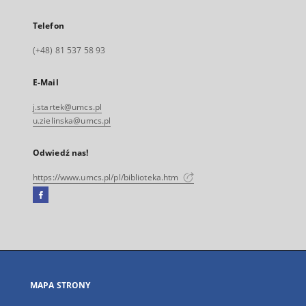
Telefon
(+48) 81 537 58 93
E-Mail
j.startek@umcs.pl
u.zielinska@umcs.pl
Odwiedź nas!
https://www.umcs.pl/pl/biblioteka.htm
Facebook
Link
zewnętrzny,
otworzy
się
w
nowej
MAPA STRONY
karcie