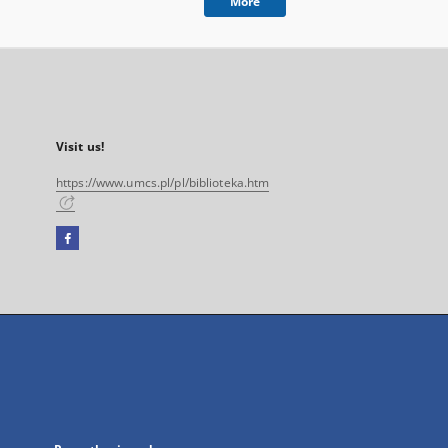
More
Visit us!
https://www.umcs.pl/pl/biblioteka.htm
Facebook
External
link,
will
open
in
a
new
tab