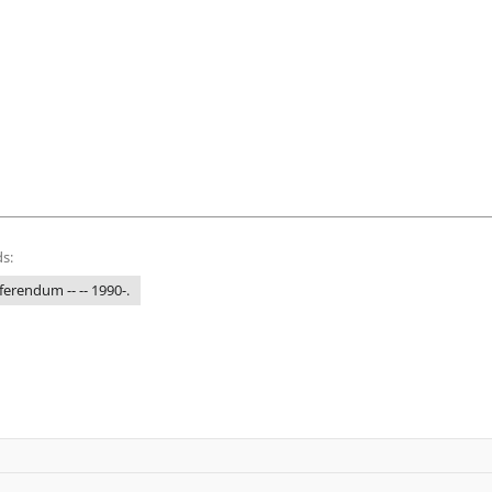
s:
ferendum -- -- 1990-.