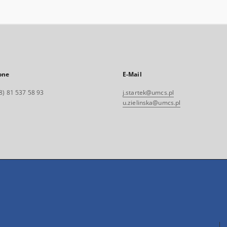
one
E-Mail
8) 81 537 58 93
j.startek@umcs.pl
u.zielinska@umcs.pl