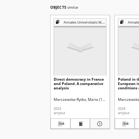
OBJECTS
similar
Annales Universitatis Mariae Curie-Skłodowska. Sectio K, Politologia
Annales Universitati
Direct democracy in France
Poland in t
and Poland. A comparative
European i
analysis
conditions 
campaign b
accession 
Marczewska-Rytko, Maria (1962- )
Marczewska-Ry
Marczewska-
2023
2024
artykuł
artykuł