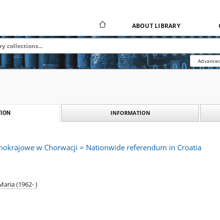
ABOUT LIBRARY
Advanced
INFORMATION
ION
okrajowe w Chorwacji = Nationwide referendum in Croatia
aria (1962- )