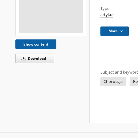
Type:
artykuł
More
Show content
Download
Subject and keyword
Chorwacja
Re