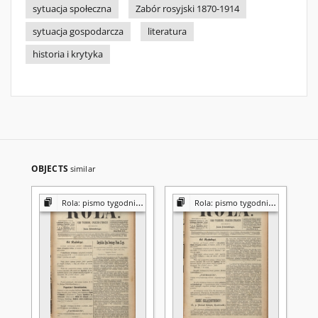
sytuacja społeczna
Zabór rosyjski 1870-1914
sytuacja gospodarcza
literatura
historia i krytyka
OBJECTS
similar
Rola: pismo tygodniowe [poświęcone sprawom społecznym, ekonomicznym i literackim]
Rola: pismo tygodniowe [poświęcone sprawom społecznym, ekonomicznym i literackim]