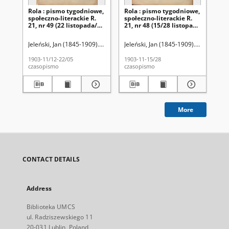
Rola : pismo tygodniowe,
Rola : pismo tygodniowe,
Ro
społeczno-literackie R.
społeczno-literackie R.
spo
21, nr 49 (22 listopada/5
21, nr 48 (15/28 listopada
21,
grudnia 1903)
1903)
pa
Jeleński, Jan (1845-1909). Red.
Jeleński, Jan (1845-1909). Red.
Jel
1903-11/12-22/05
1903-11-15/28
190
czasopismo
czasopismo
cza
More
CONTACT DETAILS
Address
Biblioteka UMCS
ul. Radziszewskiego 11
20-031 Lublin, Poland