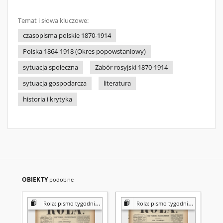
Temat i słowa kluczowe:
czasopisma polskie 1870-1914
Polska 1864-1918 (Okres popowstaniowy)
sytuacja społeczna
Zabór rosyjski 1870-1914
sytuacja gospodarcza
literatura
historia i krytyka
OBIEKTY
podobne
Rola: pismo tygodniowe [poświęcone sprawom społecznym, ekonomicznym i literackim]
Rola: pismo tygodniowe [poświęcone sprawom społecznym, ekonomicznym i literackim]