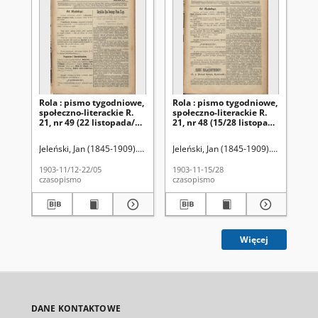
Rola : pismo tygodniowe,
Rola : pismo tygodniowe,
Ro
społeczno-literackie R.
społeczno-literackie R.
spo
21, nr 49 (22 listopada/5
21, nr 48 (15/28 listopada
21,
grudnia 1903)
1903)
pa
Jeleński, Jan (1845-1909). Red.
Jeleński, Jan (1845-1909). Red.
Jel
1903-11/12-22/05
1903-11-15/28
190
czasopismo
czasopismo
cza
Więcej
DANE KONTAKTOWE