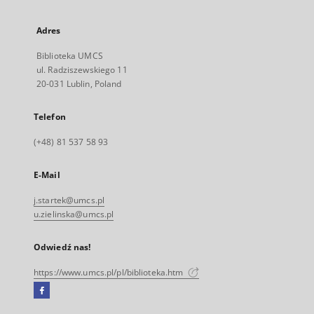
Adres
Biblioteka UMCS
ul. Radziszewskiego 11
20-031 Lublin, Poland
Telefon
(+48) 81 537 58 93
E-Mail
j.startek@umcs.pl
u.zielinska@umcs.pl
Odwiedź nas!
https://www.umcs.pl/pl/biblioteka.htm
Facebook
Link