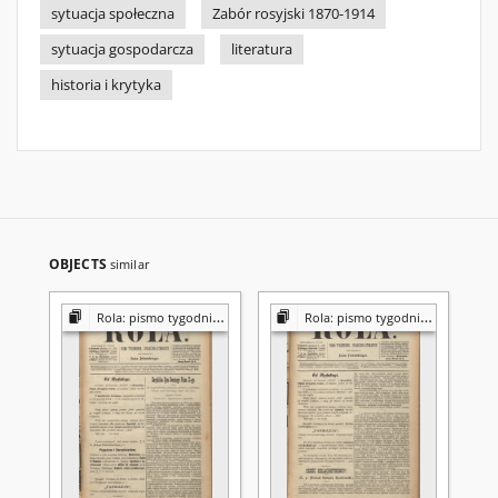
sytuacja społeczna
Zabór rosyjski 1870-1914
sytuacja gospodarcza
literatura
historia i krytyka
OBJECTS
similar
Rola: pismo tygodniowe [poświęcone sprawom społecznym, ekonomicznym i literackim]
Rola: pismo tygodniowe [poświęcone sprawom społecznym, ekonomicznym i literackim]