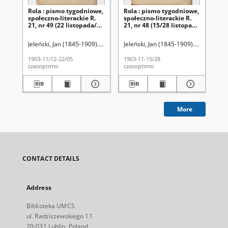
Rola : pismo tygodniowe,
Rola : pismo tygodniowe,
Ro
społeczno-literackie R.
społeczno-literackie R.
spo
21, nr 49 (22 listopada/5
21, nr 48 (15/28 listopada
21,
grudnia 1903)
1903)
pa
Jeleński, Jan (1845-1909). Red.
Jeleński, Jan (1845-1909). Red.
Jel
1903-11/12-22/05
1903-11-15/28
190
czasopismo
czasopismo
cza
More
CONTACT DETAILS
Address
Biblioteka UMCS
ul. Radziszewskiego 11
20-031 Lublin, Poland