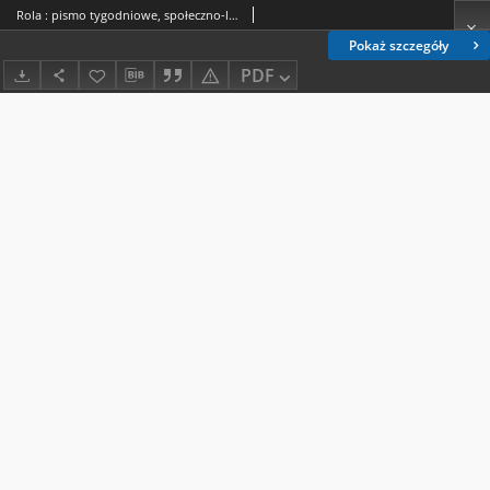
Rola : pismo tygodniowe, społeczno-literackie / pod red. Jana Jeleńskiego R. 7, Nr 41 (30 września/12 października 1889)
Pokaż szczegóły
PDF