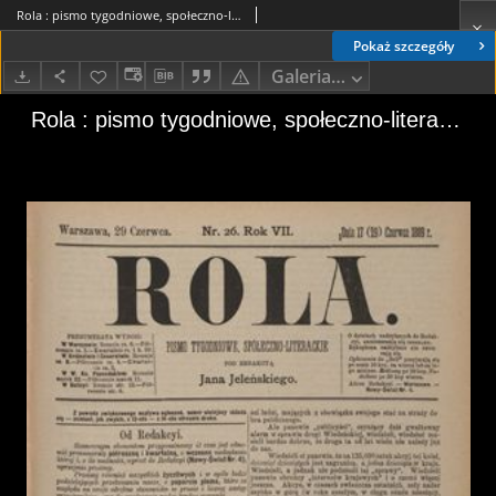
Rola : pismo tygodniowe, społeczno-literackie / pod red. Jana Jeleńskiego R. 7, Nr 26 (17/29 czerwca 1889)
Pokaż szczegóły
Galeria zdjęć