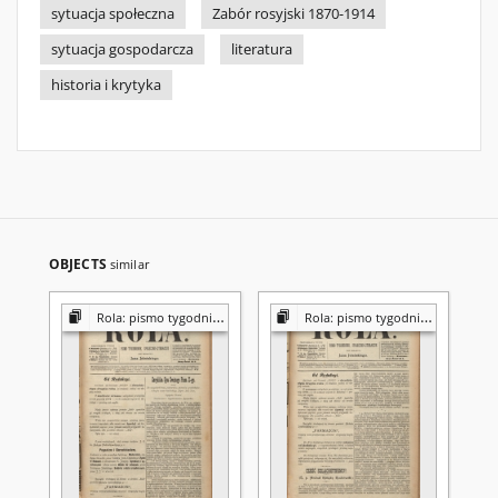
sytuacja społeczna
Zabór rosyjski 1870-1914
sytuacja gospodarcza
literatura
historia i krytyka
OBJECTS
similar
Rola: pismo tygodniowe [poświęcone sprawom społecznym, ekonomicznym i literackim]
Rola: pismo tygodniowe [poświęcone sprawom społecznym, ekonomicznym i literackim]