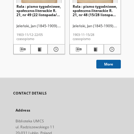
Rola : pismo tygodniowe,
Rola : pismo tygodniowe,
Ro
społeczno-literackie R.
społeczno-literackie R.
spo
21, nr 49 (22 listopada/5
21, nr 48 (15/28 listopada
21,
grudnia 1903)
1903)
pa
Jeleński, Jan (1845-1909). Red.
Jeleński, Jan (1845-1909). Red.
Jel
1903-11/12-22/05
1903-11-15/28
190
czasopismo
czasopismo
cza
More
CONTACT DETAILS
Address
Biblioteka UMCS
ul. Radziszewskiego 11
20-031 Lublin, Poland