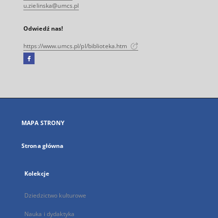
u.zielinska@umcs.pl
Odwiedź nas!
https://www.umcs.pl/pl/biblioteka.htm
Facebook
Link
zewnętrzny,
otworzy
się
w
nowej
MAPA STRONY
karcie
Strona główna
Kolekcje
Dziedzictwo kulturowe
Nauka i dydaktyka