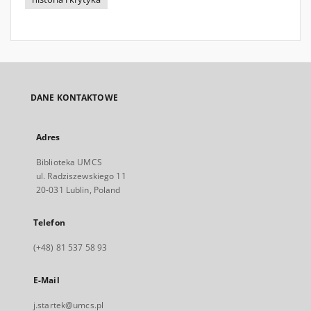
DANE KONTAKTOWE
Adres
Biblioteka UMCS
ul. Radziszewskiego 11
20-031 Lublin, Poland
Telefon
(+48) 81 537 58 93
E-Mail
j.startek@umcs.pl