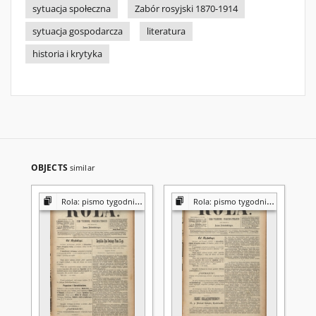
sytuacja społeczna
Zabór rosyjski 1870-1914
sytuacja gospodarcza
literatura
historia i krytyka
OBJECTS
similar
Rola: pismo tygodniowe [poświęcone sprawom społecznym, ekonomicznym i literackim]
Rola: pismo tygodniowe [poświęcone sprawom społecznym, ekonomicznym i literackim]