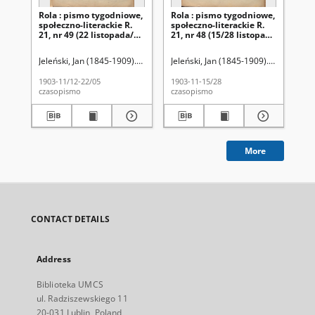
Rola : pismo tygodniowe,
Rola : pismo tygodniowe,
Ro
społeczno-literackie R.
społeczno-literackie R.
spo
21, nr 49 (22 listopada/5
21, nr 48 (15/28 listopada
21,
grudnia 1903)
1903)
pa
Jeleński, Jan (1845-1909). Red.
Jeleński, Jan (1845-1909). Red.
Jel
1903-11/12-22/05
1903-11-15/28
190
czasopismo
czasopismo
cza
More
CONTACT DETAILS
Address
Biblioteka UMCS
ul. Radziszewskiego 11
20-031 Lublin, Poland