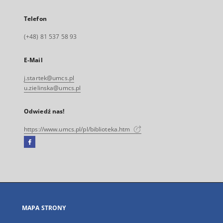
Telefon
(+48) 81 537 58 93
E-Mail
j.startek@umcs.pl
u.zielinska@umcs.pl
Odwiedź nas!
https://www.umcs.pl/pl/biblioteka.htm
Facebook
Link
zewnętrzny,
otworzy
się
w
nowej
MAPA STRONY
karcie