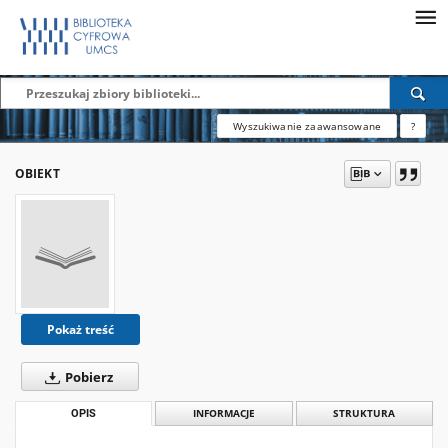
Wyszukiwanie zaawansowane
?
OBIEKT
Pokaż treść
Pobierz
OPIS
INFORMACJE
STRUKTURA