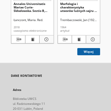
Annales Universitatis
Morfologia i
An
Mariae Curie-
charakterystyka
Ma
Skłodowska. Sectio B,
utworów luźnych sajru w
Skł
Geographia, Geologia,
okolicy Kobdo (Ałtaj
Ge
Mineralogia et
Mongolski)
Mi
Łanczont, Maria. Red.
Trembaczowski, Jan (1920-1998).
Uni
Un
Petrographia Vol. 73
Pet
(2018). Spis treści
(19
2018
1964
196
czasopismo elektroniczne
artykuł
spi
Więcej
DANE KONTAKTOWE
Adres
Biblioteka UMCS
ul. Radziszewskiego 11
20-031 Lublin, Poland