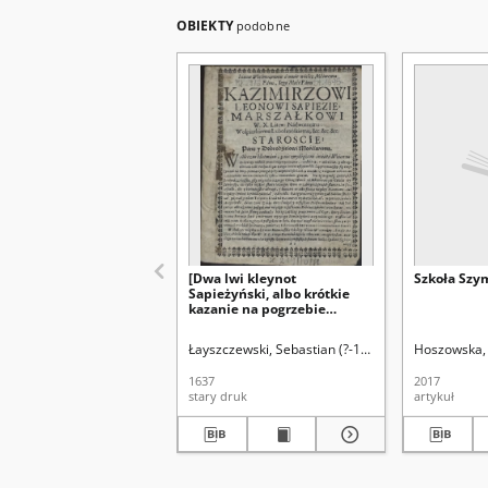
OBIEKTY
podobne
[Dwa lwi kleynot
Szkoła Szy
Sapieżyński, albo krótkie
kazanie na pogrzebie
nieśmiertelney pamięci
godnego jaśnie
Łayszczewski, Sebastian (?-1635)
Hoszowska,
wielmożnego [...] Leona
Sapiehy, woiewody
1637
2017
wileńskiego [...] miane w
stary druk
artykuł
dzień pogrzebu [...]]