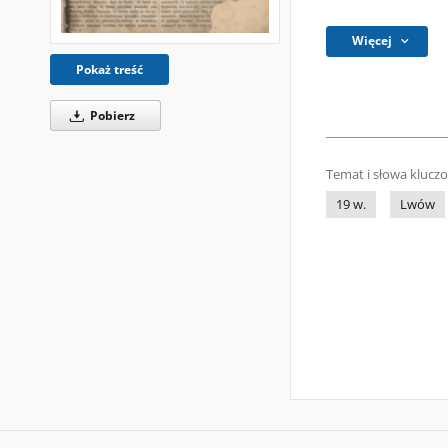
Więcej
Pokaż treść
Pobierz
Temat i słowa klucz
19 w.
Lwów