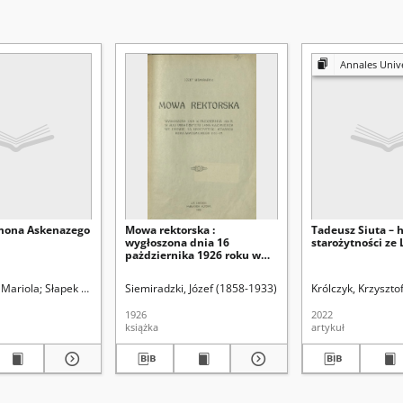
Annales Universitatis Mariae Curie-Sk
mona Askenazego
Mowa rektorska :
Tadeusz Siuta – h
wygłoszona dnia 16
starożytności ze
pażdziernika 1926 roku w
Auli Uniwersytetu Jana
Kazimierza we Lwowie, na
 Mariola
Słapek Dariusz (1961- ). Red.
Siemiradzki, Józef (1858-1933)
Uniwersytet Marii Curie-Skłodowskiej (Lubli
Królczyk, Krzyszto
uroczystości otwarcia roku
akademickiego 1926-27
1926
2022
książka
artykuł