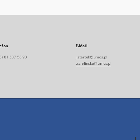
efon
E-Mail
8) 81 537 58 93
j.startek@umcs.pl
u.zielinska@umcs.pl