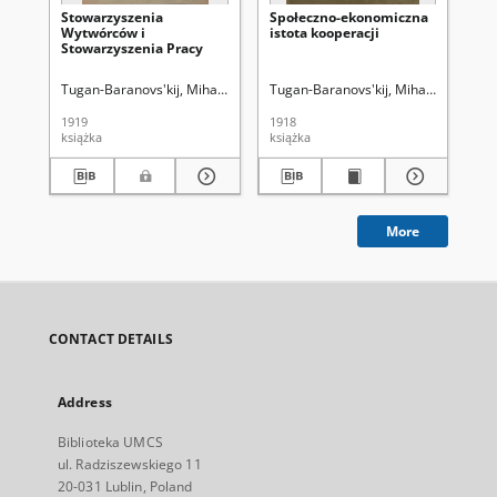
Stowarzyszenia
Społeczno-ekonomiczna
Sp
Wytwórców i
istota kooperacji
po
Stowarzyszenia Pracy
sp
or
Sp
Tugan-Baranovs'kij, Mihajlo (1865-1919)
Tugan-Baranovs'kij, Mihajlo (1865-1
Orsetti, Maria Paulina (1880
R. 
sty
1919
1918
193
książka
książka
cza
More
CONTACT DETAILS
Address
Biblioteka UMCS
ul. Radziszewskiego 11
20-031 Lublin, Poland