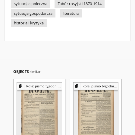
sytuacja społeczna
Zabór rosyjski 1870-1914
sytuacja gospodarcza
literatura
historia i krytyka
OBJECTS
similar
Rola: pismo tygodniowe [poświęcone sprawom społecznym, ekonomicznym i literackim]
Rola: pismo tygodniowe [poświęcone sprawom społecznym, ekonomicznym i literackim]