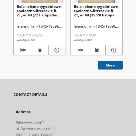
Rola : pismo tygodniowe,
Rola : pismo tygodniowe,
Ro
społeczno-literackie R.
społeczno-literackie R.
spo
21, nr 49 (22 listopada/5
21, nr 48 (15/28 listopada
21,
grudnia 1903)
1903)
pa
Jeleński, Jan (1845-1909). Red.
Jeleński, Jan (1845-1909). Red.
Jel
1903-11/12-22/05
1903-11-15/28
190
czasopismo
czasopismo
cza
More
CONTACT DETAILS
Address
Biblioteka UMCS
ul. Radziszewskiego 11
20-031 Lublin, Poland