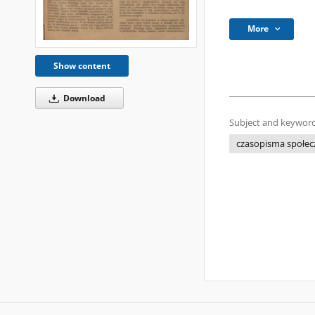
More
Show content
Download
Subject and keyword
czasopisma społe