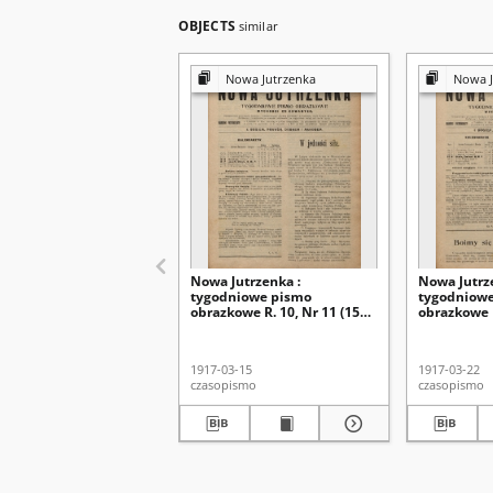
OBJECTS
similar
Nowa Jutrzenka
Nowa J
Nowa Jutrzenka :
Nowa Jutrz
tygodniowe pismo
tygodniow
obrazkowe R. 10, Nr 11 (15
obrazkowe R
marca 1917)
marca 1917
1917-03-15
1917-03-22
czasopismo
czasopismo