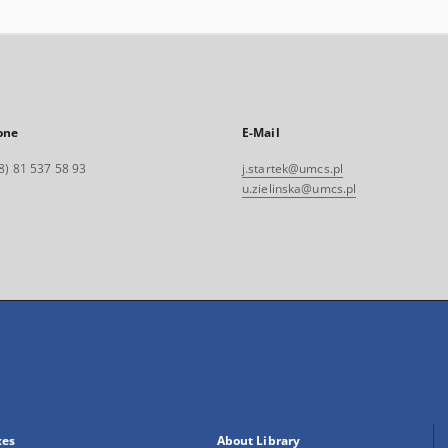
one
E-Mail
8) 81 537 58 93
j.startek@umcs.pl
u.zielinska@umcs.pl
xes
About Library