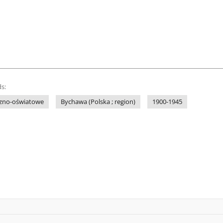
s:
czno-oświatowe
Bychawa (Polska ; region)
1900-1945