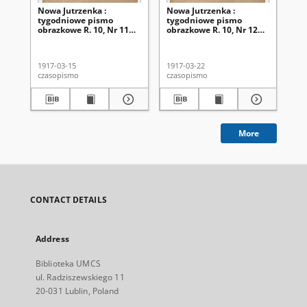
Nowa Jutrzenka :
Nowa Jutrzenka :
No
tygodniowe pismo
tygodniowe pismo
ty
obrazkowe R. 10, Nr 11
obrazkowe R. 10, Nr 12
ob
(15 marca 1917)
(22 marca 1917)
(2
1917-03-15
1917-03-22
191
czasopismo
czasopismo
cza
More
CONTACT DETAILS
Address
Biblioteka UMCS
ul. Radziszewskiego 11
20-031 Lublin, Poland