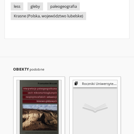
less
gleby
paleogeografia
Krasne (Polska, województwo lubelske)
OBIEKTY
podobne
Roczniki Uniwersytetu Marii Curie-Skłodowskiej w Lublinie. Dział B, Geografia, Geologia, Mineralogia i Petrografia