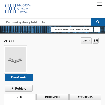
Wyszukiwanie zaawansowane
?
OBIEKT
Pokaż treść
Pobierz
OPIS
INFORMACJE
STRUKTURA