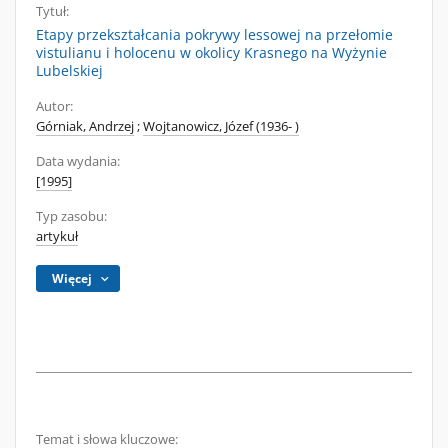
Tytuł:
Etapy przekształcania pokrywy lessowej na przełomie
vistulianu i holocenu w okolicy Krasnego na Wyżynie
Lubelskiej
Autor:
Górniak, Andrzej
;
Wojtanowicz, Józef (1936- )
Data wydania:
[1995]
Typ zasobu:
artykuł
Więcej
Temat i słowa kluczowe: