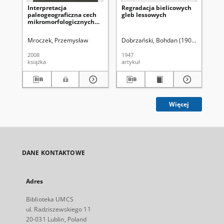
Interpretacja
Regradacja bielicowych
Wp
paleogeograficzna cech
gleb lessowych
he
mikromorfologicznych
gr
neoplejstoceńskich
gl
sekwencji lessowo-
pia
Mroczek, Przemysław
Dobrzański, Bohdan (1909-1987)
Uzi
glebowych
Ba
19
2008
1947
197
książka
artykuł
art
Więcej
DANE KONTAKTOWE
Adres
Biblioteka UMCS
ul. Radziszewskiego 11
20-031 Lublin, Poland