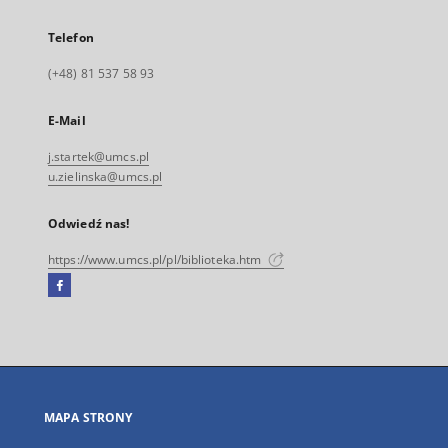
Telefon
(+48) 81 537 58 93
E-Mail
j.startek@umcs.pl
u.zielinska@umcs.pl
Odwiedź nas!
https://www.umcs.pl/pl/biblioteka.htm
Facebook
Link
zewnętrzny,
otworzy
się
w
nowej
MAPA STRONY
karcie