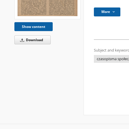
More
Show content
Download
Subject and keyword
czasopisma społe