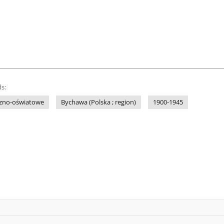
s:
czno-oświatowe
Bychawa (Polska ; region)
1900-1945