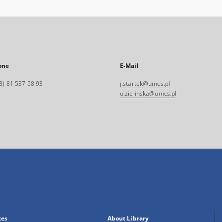
one
E-Mail
8) 81 537 58 93
j.startek@umcs.pl
u.zielinska@umcs.pl
xes
About Library