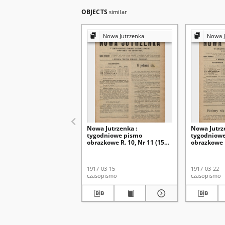
OBJECTS
similar
Nowa Jutrzenka
Nowa J
Nowa Jutrzenka :
Nowa Jutrz
tygodniowe pismo
tygodniow
obrazkowe R. 10, Nr 11 (15
obrazkowe R
marca 1917)
marca 1917
1917-03-15
1917-03-22
czasopismo
czasopismo