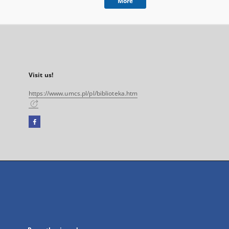
More
Visit us!
https://www.umcs.pl/pl/biblioteka.htm
Facebook
External
link,
will
open
in
a
new
tab