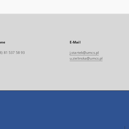
one
E-Mail
8) 81 537 58 93
j.startek@umcs.pl
u.zielinska@umcs.pl