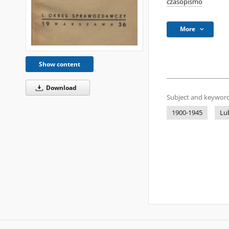
czasopismo
More
Show content
Download
Subject and keyword
1900-1945
Lub