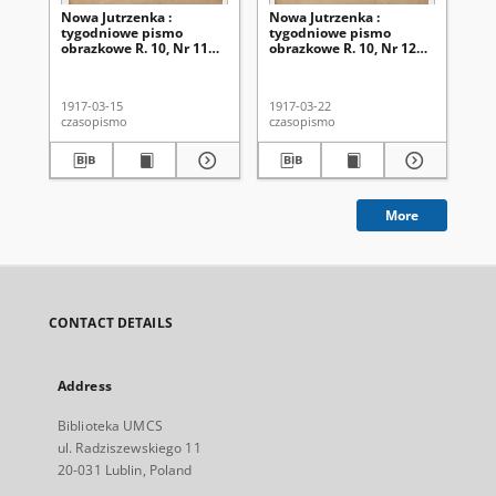
Nowa Jutrzenka :
Nowa Jutrzenka :
No
tygodniowe pismo
tygodniowe pismo
ty
obrazkowe R. 10, Nr 11
obrazkowe R. 10, Nr 12
ob
(15 marca 1917)
(22 marca 1917)
(2
1917-03-15
1917-03-22
191
czasopismo
czasopismo
cza
More
CONTACT DETAILS
Address
Biblioteka UMCS
ul. Radziszewskiego 11
20-031 Lublin, Poland