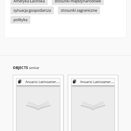
Ameryka Łacińska
stosunki międzynarodowe
sytuacja gospodarcza
stosunki zagraniczne
polityka
OBJECTS
similar
Anuario Latinoamericano
Anuario Latinoamericano