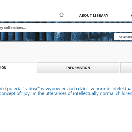
ABOUT LIBRARY
Advanced
INFORMATION
ION
ki pojęcia "radość" w wypowiedziach dzieci w normie intelektual
concept of "joy" in the utterances of intellectually normal child