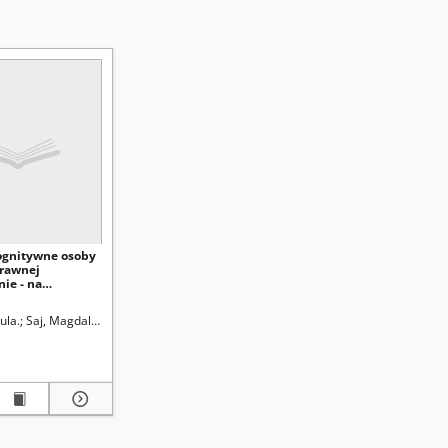
kognitywne osoby
rawnej
nie - na
przykładach
skiej (Lublin)
ula.
Saj, Magdalena.
Uniwersytet Marii Curie-Skłodowskiej (Lublin)
Karwatowska