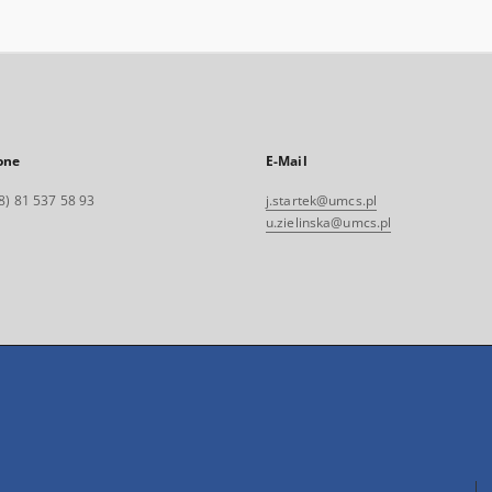
one
E-Mail
8) 81 537 58 93
j.startek@umcs.pl
u.zielinska@umcs.pl