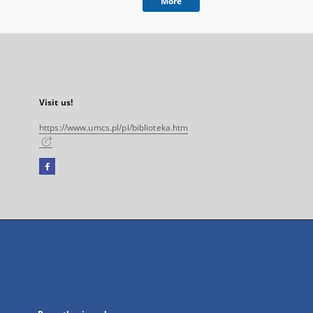
More
Visit us!
https://www.umcs.pl/pl/biblioteka.htm
Facebook
External
link,
will
open
in
a
new
tab