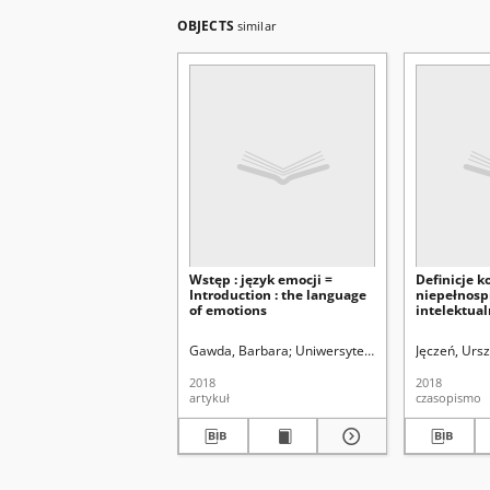
OBJECTS
similar
Wstęp : język emocji =
Definicje 
Introduction : the language
niepełnosp
of emotions
intelektual
wybranych 
Gawda, Barbara
Uniwersytet Marii Curie-Skłodow
Jęczeń, Ursz
2018
2018
artykuł
czasopismo