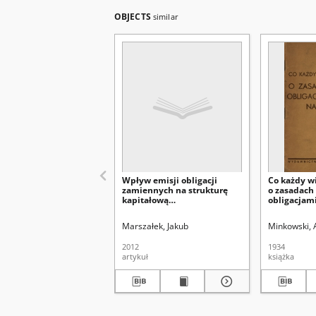
OBJECTS
similar
Wpływ emisji obligacji
Co każdy w
zamiennych na strukturę
o zasadach
kapitałową
obligacjam
przedsiębiorstwa
Narodowej
Marszałek, Jakub
Minkowski, 
2012
1934
artykuł
książka