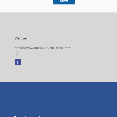
More
Visit us!
https://www.umcs.pl/pl/biblioteka.htm
Facebook
External
link,
will
open
in
a
new
tab