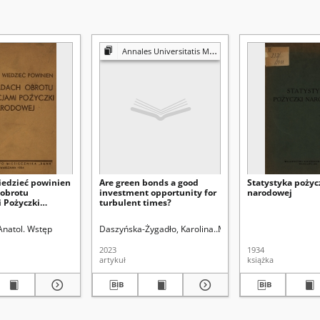
Annales Universitatis Mariae Curie-Skłodowska. Sectio H, Oeconomia
iedzieć powinien
Are green bonds a good
Statystyka pożyc
 obrotu
investment opportunity for
narodowej
i Pożyczki
turbulent times?
Anatol. Wstęp
Daszyńska-Żygadło, Karolina
Marszałek, Jakub
Piontek
2023
1934
artykuł
książka