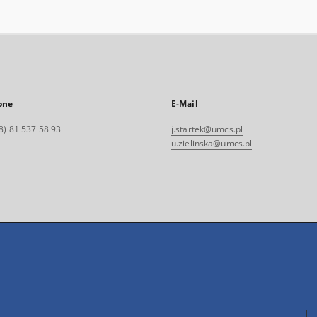
one
E-Mail
8) 81 537 58 93
j.startek@umcs.pl
u.zielinska@umcs.pl