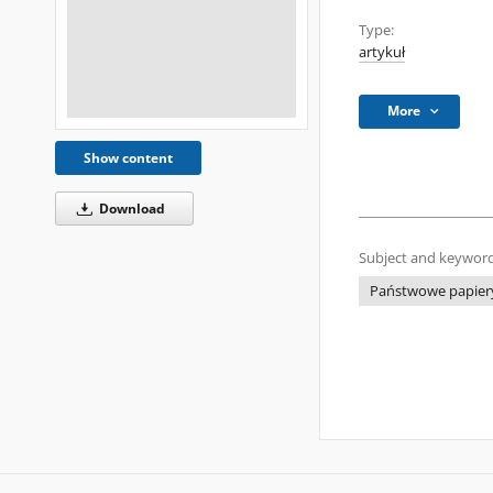
Type:
artykuł
More
Show content
Download
Subject and keyword
Państwowe papier