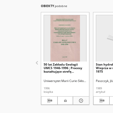
OBIEKTY
podobne
50 lat Zakładu Geologii
Stan hydro
UMCS 1946-1996 ; Procesy
Wieprza w 
kształtujące strefę
1975
przełomowej doliny Wisły i
krawędź Roztocza w
Uniwersytet Marii Curie-Skłodowskiej (Lublin). Za
Paszczyk, Jó
schyłkowej fazie
trzeciorzędu i w
1996
1989
czwartorzędzie : terenowa
książka
artykuł
konferencja naukowa,
Lublin, 31 maja - 1 czerwca
1996 roku