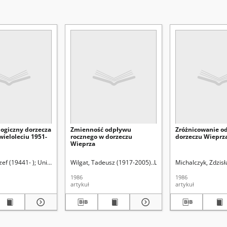
logiczny dorzecza
Zmienność odpływu
Zróżnicowanie o
wieloleciu 1951-
rocznego w dorzeczu
dorzeczu Wieprz
Wieprza
kład Geologii
zef (19441- )
Harasimiuk, Marian (1941- ). Red.
Uniwersytet Marii Curie-Skłodowskiej (Lublin)
Wilgat, Tadeusz (1917-2005)
Uniwersytet Marii Curie-S
Michalczyk, Zdzisł
1986
1986
artykuł
artykuł