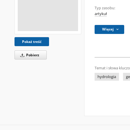
Typ zasobu:
artykuł
Więcej
Pokaż treść
Pobierz
Temat i słowa klucz
hydrologia
ge