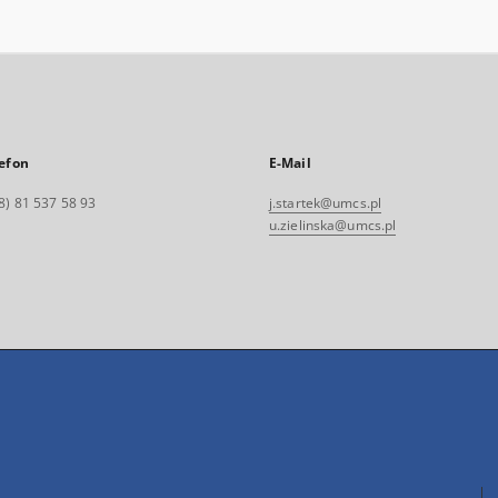
efon
E-Mail
8) 81 537 58 93
j.startek@umcs.pl
u.zielinska@umcs.pl