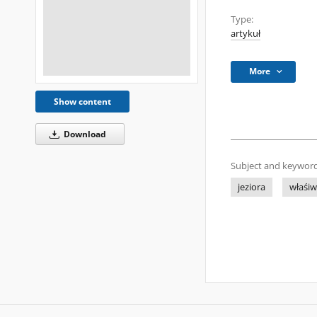
Type:
artykuł
More
Show content
Download
Subject and keyword
jeziora
właśiw