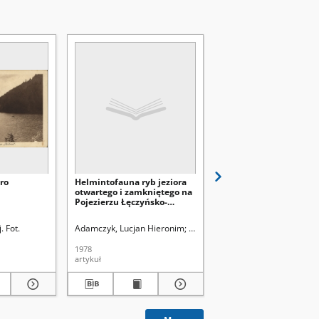
Annales Universitatis Mariae Curie-Skłodowska. Sectio B, Geographia, Geologia, Mineralogia
ro
Helmintofauna ryb jeziora
Jeziora Łęczyńsko-
otwartego i zamkniętego na
Włodawskie
Pojezierzu Łęczyńsko-
Włodawskim (woj. lubelskie)
1923-2001). Red.
. Fot.
, Mirosław
Uniwersytet Marii Curie-Skłodowskiej (Lublin)
Adamczyk, Lucjan Hieronim
Lorkiewicz, Zbigniew (1923-2001)
Wilgat, Tadeusz (1917-2
1978
1953
artykuł
artykuł