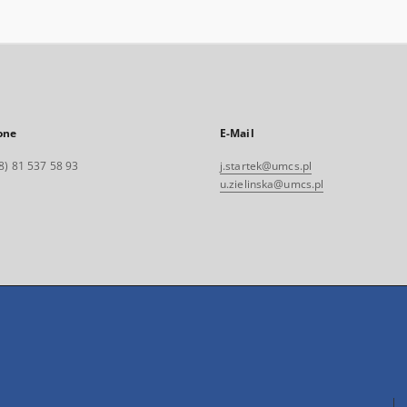
one
E-Mail
8) 81 537 58 93
j.startek@umcs.pl
u.zielinska@umcs.pl