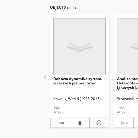
OBJECTS
similar
Dobowa dynamika syrtonu
Analiza ma
w ciekach jeziora Jorzec
Heteropter
łąkowych b
Świętajna (
Mazurskie)
Kowalik, Witold (1938-2015)
Radwan, Stanisław (1
Strawiński,
1982
1958
artykuł
artykuł