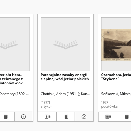
teriału Hem.-
Potencjalne zasoby energii
Czarnohora. Jezio
a zebranego z
cieplnej wód jezior polskich
"Szybene"
iotopów w ok.
Pojezierze
933- )
 Konstanty (1892-1966)
Kowalczyk, Czesław
Strawiński, Konstanty (1892-1966). Red.
Choiński, Adam (1951- )
Zwolski, Włodzimierz (1922- )
Kanikowski, Jacek
Lorkiewicz, Zbigniew (
Seńkowski, Mikołaj
Łukasiewicz
[1997]
1927
artykuł
pocztówka