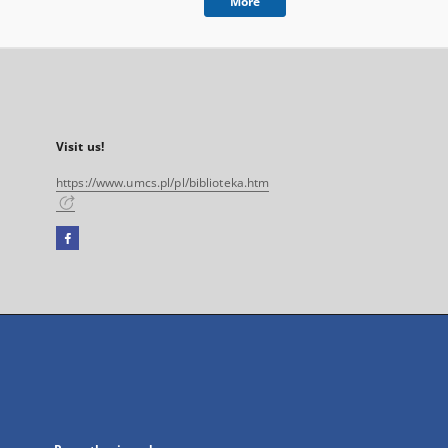
More
Visit us!
https://www.umcs.pl/pl/biblioteka.htm
Facebook
External
link,
will
open
in
a
new
tab