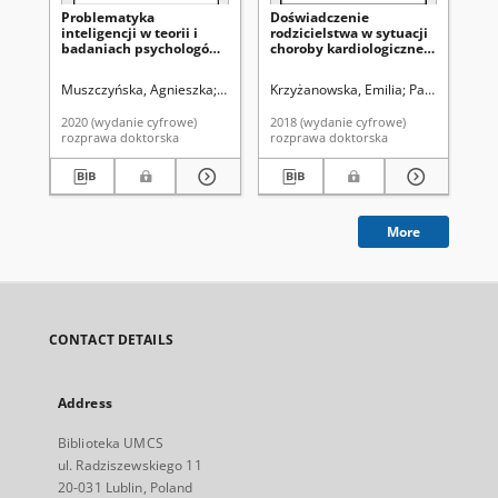
Problematyka
Doświadczenie
Ps
inteligencji w teorii i
rodzicielstwa w sytuacji
uw
badaniach psychologów
choroby kardiologicznej
po
polskich do 1939 roku
dziecka. Studium
lo
fenomenologiczne
wo
Muszczyńska, Agnieszka
Domański, Cezary W. Promotor
Krzyżanowska, Emilia
Parczewska, T
Go
narracji rodziców
2020 (wydanie cyfrowe)
2018 (wydanie cyfrowe)
201
rozprawa doktorska
rozprawa doktorska
roz
More
CONTACT DETAILS
Address
Biblioteka UMCS
ul. Radziszewskiego 11
20-031 Lublin, Poland