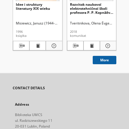
Idee i struktury
Rozvitok naukovoï
Śc
literatury XIX wieku
elektrotehnìčnoï školi
fak
profesora P. P. Kopnâêva
na
v drugìj polovinì XX
sk
stolìttâ : (do 150-rìččâ vìd
ma
Misiewicz, Janusz (1944-2015)
Tveritnikova, Olena Êvgenìvna
Uniwe
Si
dnâ narodžennâ
po
včenogo), s. 421-433
Ja
1996
2018
201
Wy
książka
komunikat
rec
Hi
Lu
201
373
More
CONTACT DETAILS
Address
Biblioteka UMCS
ul. Radziszewskiego 11
20-031 Lublin, Poland