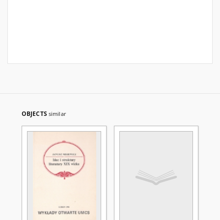
OBJECTS
similar